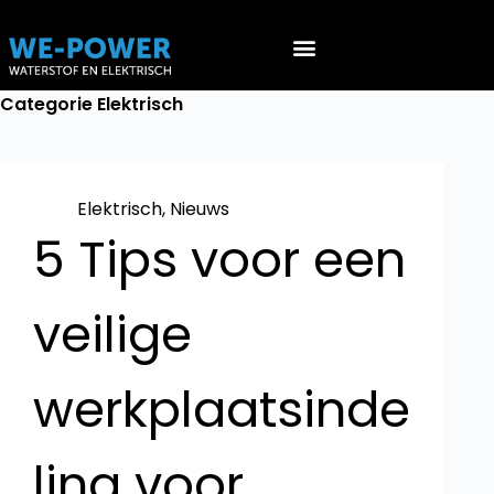
Werken aan EV’s (NEN 9140)
Werken aan waterstof voertuigen (PGS 36 & ATEX 153)
Categorie
Elektrisch
Elektrisch
,
Nieuws
5 Tips voor een
veilige
werkplaatsinde
ling voor