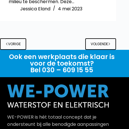
milieu te beschermen. Deze…
Jessica Eland
4 mei 2023
VORIGE
VOLGENDE
Ook een werkplaats die klaar is
voor de toekomst?
Bel 030 – 609 15 55
WE-POWER is hét totaal concept dat je
ondersteunt bij alle benodigde aanpassingen