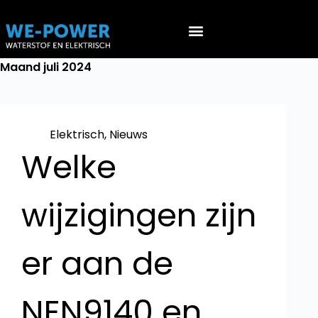
Werken aan EV’s (NEN 9140)
Werken aan waterstof voertuigen (PGS 36 & ATEX 153)
Maand
juli 2024
Elektrisch
,
Nieuws
Welke
wijzigingen zijn
er aan de
NEN9140 en