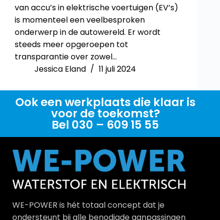
van accu’s in elektrische voertuigen (EV’s)
is momenteel een veelbesproken
onderwerp in de autowereld. Er wordt
steeds meer opgeroepen tot
transparantie over zowel…
Jessica Eland
11 juli 2024
Ook een werkplaats die klaar is
voor de toekomst?
Bel 030 – 609 15 55
WE-POWER is hét totaal concept dat je
ondersteunt bij alle benodigde aanpassingen