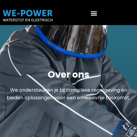
Werken aan waterstof voertuigen (PGS 36 & ATEX 153)
Over ons
We ondersteunen je bij complexe regelgeving en
bieden oplossingen voor een emissievrije toekomst.