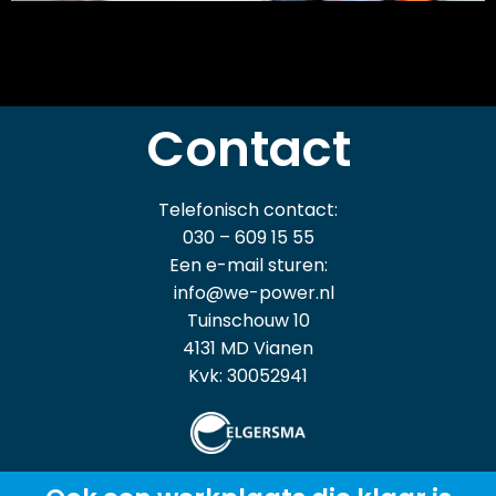
Autogarages en
onderhoudsbedrijv
en
Contact
Die werken met elektrische en
waterstofvoertuigen en hiervoor
veilige werkmethoden willen
Telefonisch contact:
implementeren.
030 – 609 15 55
Een e-mail sturen:
info@we-power.nl
Tuinschouw 10
4131 MD Vianen
Kvk: 30052941