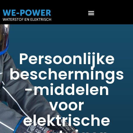
Werken aan waterstof voertuigen (PGS 36 & ATEX 153)
Persoonlijke
beschermings
-middelen
voor
elektrische