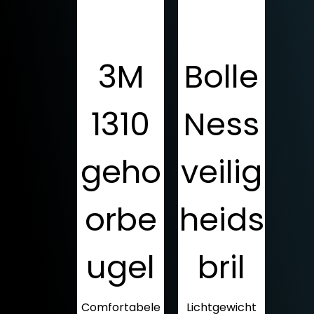
3M
Bolle
1310
Ness
geho
veilig
orbe
heids
ugel
bril
Comfortabele
Lichtgewicht