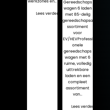
werkzones en…
Gereedschaps
wagen 6 laden
Lees verder
met 85-delig
gereedschapsa
ssortiment
voor
EV/HEVProfessi
onele
gereedschaps
wagen met 6
ruime, volledig
uittrekbare
laden en een
compleet
assortiment
van…
Lees verder