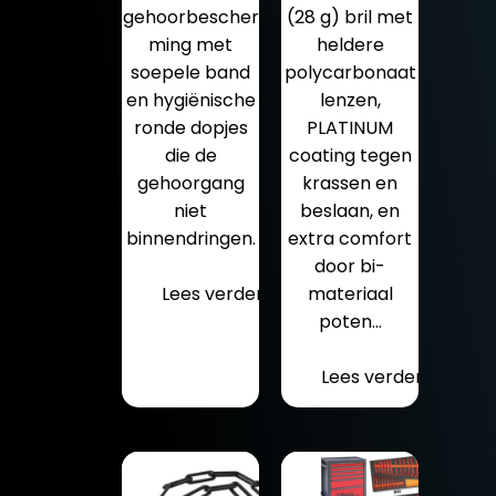
gehoorbescher
(28 g) bril met
ming met
heldere
soepele band
polycarbonaat
en hygiënische
lenzen,
ronde dopjes
PLATINUM
die de
coating tegen
gehoorgang
krassen en
niet
beslaan, en
binnendringen.
extra comfort
door bi-
Lees verder
materiaal
poten…
Lees verder