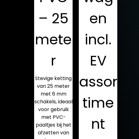
– 25
en
mete
incl.
r
EV
assor
Stevige ketting
van 25 meter
met 6 mm
time
schakels, ideaal
voor gebruik
met PVC-
nt
paaltjes bij het
afzetten van