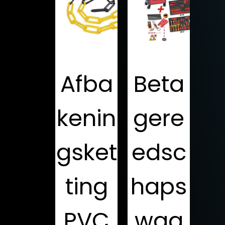
Afba
Beta
kenin
gere
gsket
edsc
ting
haps
PVC
wag