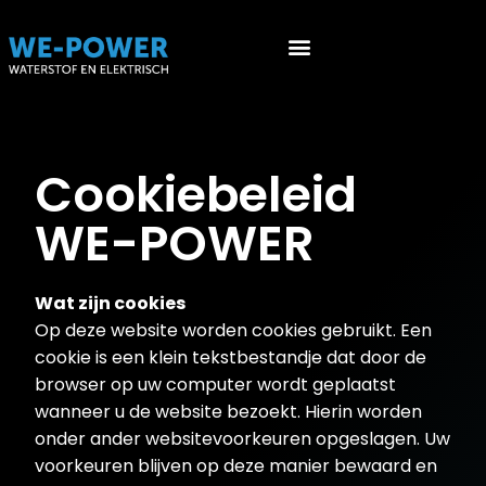
Werken aan EV’s (NEN 9140)
Werken aan waterstof voertuigen (PGS 36 & ATEX 153)
Cookie beleid
Cookiebeleid
WE-POWER
Wat zijn cookies
Op deze website worden cookies gebruikt. Een
cookie is een klein tekstbestandje dat door de
browser op uw computer wordt geplaatst
wanneer u de website bezoekt. Hierin worden
onder ander websitevoorkeuren opgeslagen. Uw
voorkeuren blijven op deze manier bewaard en