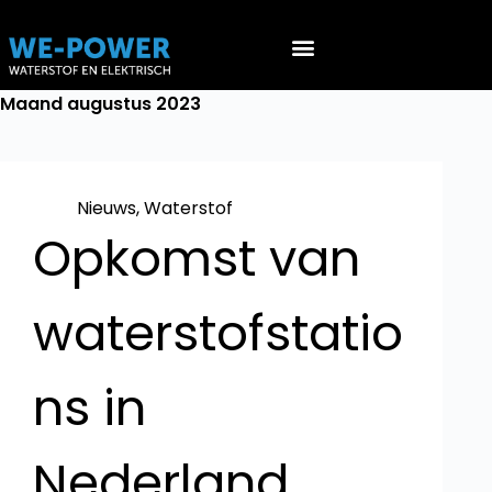
Werken aan EV’s (NEN 9140)
Werken aan waterstof voertuigen (PGS 36 & ATEX 153)
Maand
augustus 2023
Nieuws
,
Waterstof
Opkomst van
waterstofstatio
ns in
Nederland