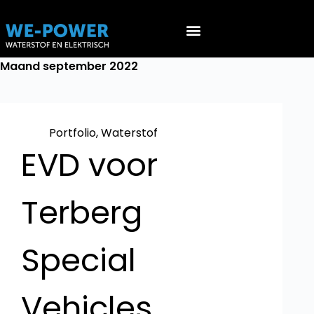
Werken aan EV’s (NEN 9140)
Werken aan waterstof voertuigen (PGS 36 & ATEX 153)
Maand
september 2022
Portfolio
,
Waterstof
EVD voor
Terberg
Special
Vehicles