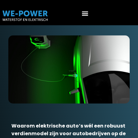
Werken aan EV’s (NEN 9140)
Werken aan waterstof voertuigen (PGS 36 & ATEX 153)
Waarom elektrische auto’s wél een robuust
verdienmodel zijn voor autobedrijven op de