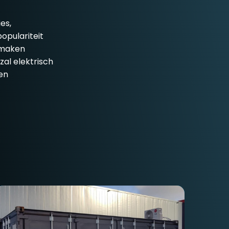
es,
opulariteit
e maken
zal elektrisch
en