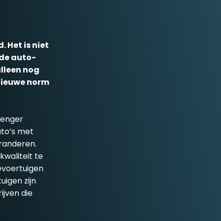
 Het is niet
 de auto-
alleen nog
 nieuwe norm
trenger
uto’s met
eranderen.
waliteit te
nevoertuigen
uigen zijn
ijven die