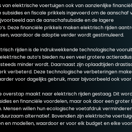
van elektrische voertuigen ook van aanzienlijke financië
 subsidies en fiscale prikkels ingevoerd om de aanschaf 
bijvoorbeeld aan de aanschafsubsidie en de lagere
’s. Deze financiële prikkels maken elektrisch rijden aantr
en, waardoor de adoptie verder wordt gestimuleerd.
risch rijden is de indrukwekkende technologische voorui
elektrische auto’s bieden nu een veel grotere actieradiu
steeds minder wordt. Daarnaast zijn oplaadtijden drasti
sterk verbeterd. Deze technologische verbeteringen make
rder voor dagelijks gebruik, maar bijvoorbeeld ook voor
 de overstap maakt naar elektrisch rijden gestaag. Dit wo
dies en financiële voordelen, maar ook door een groter 
en. Mensen willen hun ecologische voetafdruk verminderen
duurzaam alternatief. Bovendien zijn elektrische voertui
sen en modellen, waardoor er voor elk budget en elke voo