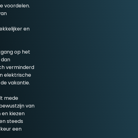
le voordelen.
van
ekkelijker en
tgang op het
s dan
sch verminderd
n elektrische
 de vakantie.
rdt mede
bewustzijn van
 en kiezen
gen steeds
rkeur een