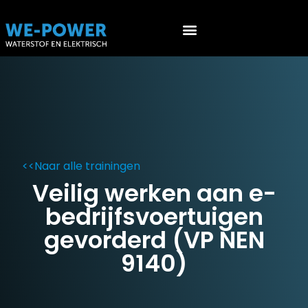
Werken aan EV’s (NEN 9140)
Werken aan waterstof voertuigen (PGS 36 & ATEX 153)
<<
Naar alle trainingen
Veilig werken aan e-
bedrijfsvoertuigen
gevorderd (VP NEN
9140)