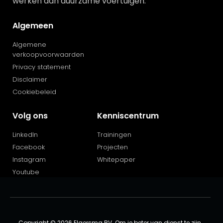
werken aan duurzame voertuigen.
Algemeen
Algemene
verkoopvoorwaarden
Privacy statement
Disclaimer
Cookiebeleid
Volg ons
Kenniscentrum
LinkedIn
Trainingen
Facebook
Projecten
Instagram
Whitepaper
Youtube
Copyright © 2026 Elgersma BV. Om je beter van dienst te zijn,