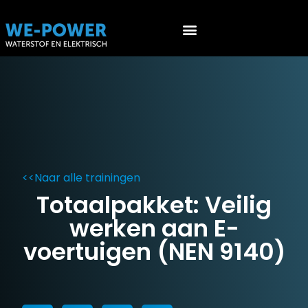
Werken aan EV’s (NEN 9140)
Werken aan waterstof voertuigen (PGS 36 & ATEX 153)
<<
Naar alle trainingen
Totaalpakket: Veilig
werken aan E-
voertuigen (NEN 9140)