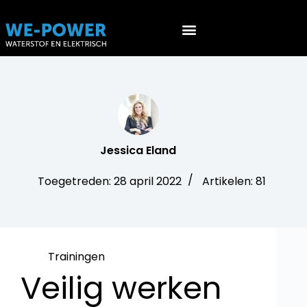
Werken aan EV’s (NEN 9140)
Werken aan waterstof voertuigen (PGS 36 & ATEX 153)
Jessica Eland
Toegetreden: 28 april 2022
Artikelen: 81
Trainingen
Veilig werken