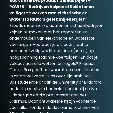
Bas van Iersel, product Genius bij WE-
POWER: “Bedrijven helpen efficiënter en
veiliger te werken aan elektrische en
waterstofauto’s geeft mij energie!”
Steeds meer werkplaatsen en schadebedrijven
krijgen te maken met het repareren en
onderhouden van elektrische en waterstof
voertuigen. Hoe weet je als bedrijf dat je
personeel veilig werkt aan deze (soms) op
hoogspanning staande voertuigen? En dat je
voldoet aan alle wetten en regels? Product
Genius Bas geeft antwoordt op deze situaties.
In dit artikel vertelt Bas over zijn ambities!
Bas studeerde af aan de University of Bradford,
nadat hij eerst zijn bachelor haalde bij de Iva
Driebergen en zijn pre-master aan het
Erasmus. Daar ontwikkelde hij zijn voorliefde
voor alles rondom de duurzame techniek van