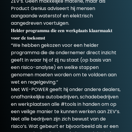
ZEV’s. Geen makkelijke materie, maar als
Product Genius adviseert hij mensen
aangaande waterstof en elektrisch
aangedreven voertuigen.
𝐇𝐞𝐥𝐝𝐞𝐫 𝐩𝐫𝐨𝐠𝐫𝐚𝐦𝐦𝐚 𝐝𝐢𝐞 𝐞𝐞𝐧 𝐰𝐞𝐫𝐤𝐩𝐥𝐚𝐚𝐭𝐬 𝐤𝐥𝐚𝐚𝐫𝐦𝐚𝐚𝐤𝐭
𝐯𝐨𝐨𝐫 𝐝𝐞 𝐭𝐨𝐞𝐤𝐨𝐦𝐬𝐭
“We hebben gekozen voor een helder
programma die de ondernemer direct inzicht
geeft in waar hij of zij nu staat (op basis van
een risico-analyse) en welke stappen
genomen moeten worden om te voldoen aan
wet en regelgeving.”
Met WE-POWER geeft hij onder andere dealers,
onafhankelijke autobedrijven, schadebedrijven
en werkplaatsen alle #tools in handen om op
een veilige manier te kunnen werken aan ZEV’s.
Niet alle bedrijven zijn zich bewust van de
risico’s. Wat gebeurt er bijvoorbeeld als er een