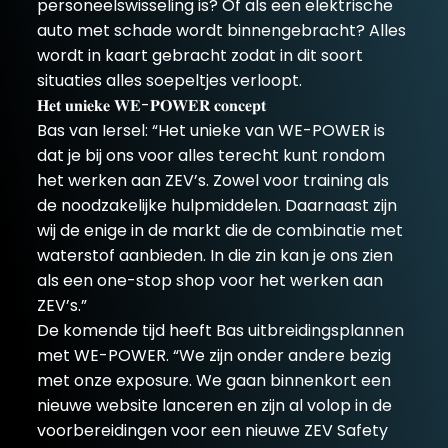
personeelswisseling is? Of als een elektrische
auto met schade wordt binnengebracht? Alles
wordt in kaart gebracht zodat in dit soort
situaties alles soepeltjes verloopt.
𝐇𝐞𝐭 𝐮𝐧𝐢𝐞𝐤𝐞 𝐖𝐄-𝐏𝐎𝐖𝐄𝐑 𝐜𝐨𝐧𝐜𝐞𝐩𝐭
Bas van Iersel: “Het unieke van WE-POWER is
dat je bij ons voor alles terecht kunt rondom
het werken aan ZEV’s. Zowel voor training als
de noodzakelijke hulpmiddelen. Daarnaast zijn
wij de enige in de markt die de combinatie met
waterstof aanbieden. In die zin kan je ons zien
als een one-stop shop voor het werken aan
ZEV’s.”
De komende tijd heeft Bas uitbreidingsplannen
met WE-POWER. “We zijn onder andere bezig
met onze exposure. We gaan binnenkort een
nieuwe website lanceren en zijn al volop in de
voorbereidingen voor een nieuwe ZEV Safety