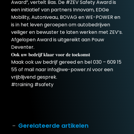
Award”, vertelt Bas. De #ZEV Safety Award is
een initiatief van partners Innovam, EDGe
Mobility, Autoniveau, BOVAG en WE-POWER en
is in het leven geroepen om autobedrijven
veiliger en bewuster te laten werken met ZEV’s.
Afgelopen Award is uitgereikt aan Pouw
Deventer.
𝐎𝐨𝐤 𝐮𝐰 𝐛𝐞𝐝𝐫𝐢𝐣𝐟 𝐤𝐥𝐚𝐚𝐫 𝐯𝐨𝐨𝐫 𝐝𝐞 𝐭𝐨𝐞𝐤𝐨𝐦𝐬𝐭
Maak ook uw bedrijf gereed en bel 030 – 609 15
55 of mail naar info@we-power.nl voor een
vrijblijvend gesprek.
#training #safety
Gerelateerde artikelen