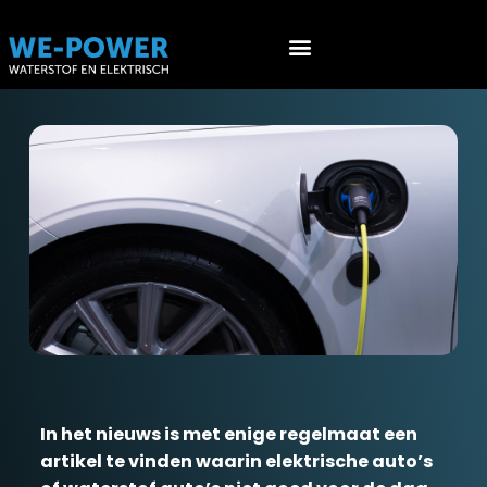
Werken aan EV’s (NEN 9140)
Werken aan waterstof voertuigen (PGS 36 & ATEX 153)
In het nieuws is met enige regelmaat een
artikel te vinden waarin elektrische auto’s