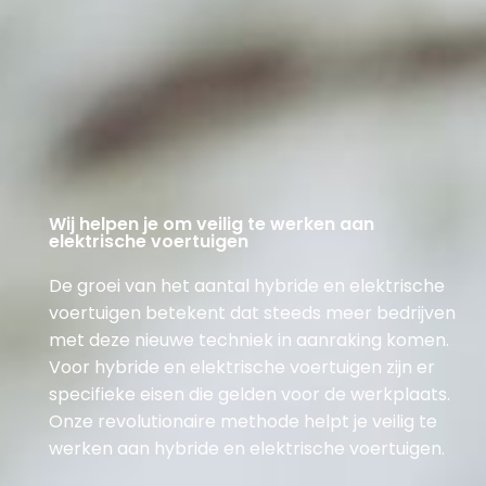
Wij helpen je om veilig te werken aan
elektrische voertuigen
De groei van het aantal hybride en elektrische
voertuigen betekent dat steeds meer bedrijven
met deze nieuwe techniek in aanraking komen.
Voor hybride en elektrische voertuigen zijn er
specifieke eisen die gelden voor de werkplaats.
Onze revolutionaire methode helpt je veilig te
werken aan hybride en elektrische voertuigen.