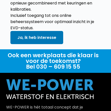
opnieuw gecombineerd met keuringen en
kalibraties.
Inclusief toegang tot ons online
beheerssysteem voor optimaal inzicht in je
EVD-status.
Ja, ik heb interesse
Ook een werkplaats die klaar is
voor de toekomst?
Bel 030 – 609 15 55
WE-POWER is hét totaal concept dat je