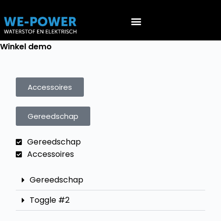
Werken aan EV’s (NEN 9140)
Werken aan waterstof voertuigen (PGS 36 & ATEX 153)
Winkel demo
Accessoires
Gereedschap
Gereedschap
Accessoires
Gereedschap
Toggle #2