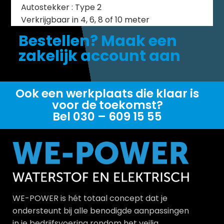
Autostekker : Type 2
Verkrijgbaar in 4, 6, 8 of 10 meter
Bestellen? Maak een
zakelijk account aan
Ook een werkplaats die klaar is
voor de toekomst?
Bel 030 – 609 15 55
WE-POWER is hét totaal concept dat je
ondersteunt bij alle benodigde aanpassingen
in je bedrijfsvoering rondom het veilig