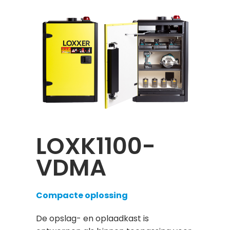
LOXK1100-
VDMA
Compacte oplossing
De opslag- en oplaadkast is