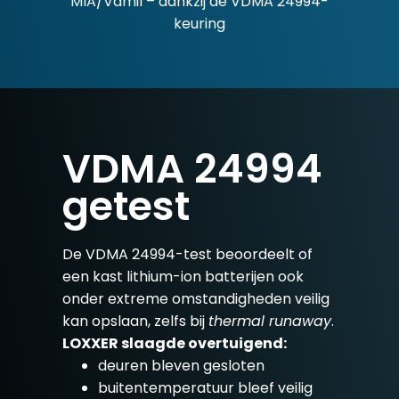
MIA/Vamil – dankzij de VDMA 24994-
keuring
VDMA 24994
getest
De VDMA 24994-test beoordeelt of
een kast lithium-ion batterijen ook
onder extreme omstandigheden veilig
kan opslaan, zelfs bij
thermal runaway
.
LOXXER slaagde overtuigend:
deuren bleven gesloten
buitentemperatuur bleef veilig