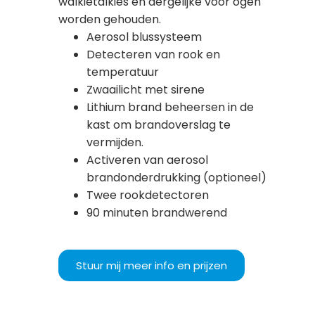
walkietalkies en dergelijke voor ogen
worden gehouden.
Aerosol blussysteem
Detecteren van rook en
temperatuur
Zwaailicht met sirene
Lithium brand beheersen in de
kast om brandoverslag te
vermijden.
Activeren van aerosol
brandonderdrukking (optioneel)
Twee rookdetectoren
90 minuten brandwerend
Stuur mij meer info en prijzen